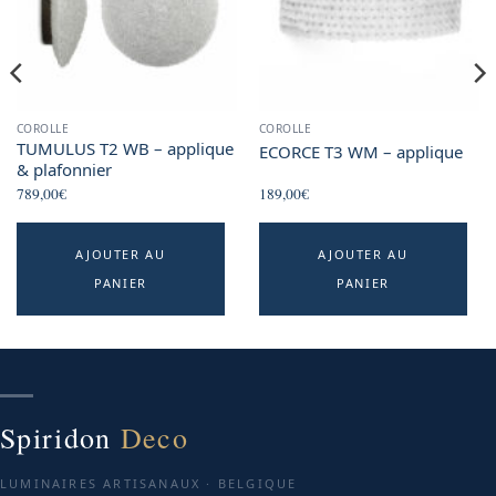
COROLLE
COROLLE
TUMULUS T2 WB – applique
ECORCE T3 WM – applique
& plafonnier
789,00
€
189,00
€
AJOUTER AU
AJOUTER AU
PANIER
PANIER
Spiridon
Deco
LUMINAIRES ARTISANAUX · BELGIQUE