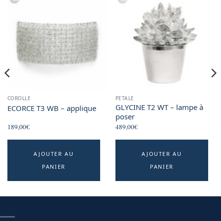
COROLLE
PETALE
GLYCINE T2 WT – lampe à
ECORCE T3 WB – applique
poser
189,00
€
489,00
€
This
AJOUTER AU
AJOUTER AU
product
PANIER
PANIER
has
multiple
variants.
The
options