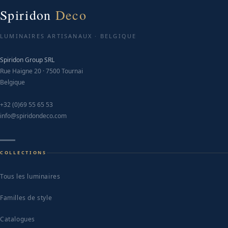
may
Spiridon
Deco
be
chosen
LUMINAIRES ARTISANAUX · BELGIQUE
on
Spiridon Group SRL
the
Rue Haigne 20 · 7500 Tournai
product
Belgique
page
+32 (0)69 55 65 53
info@spiridondeco.com
COLLECTIONS
Tous les luminaires
Familles de style
Catalogues