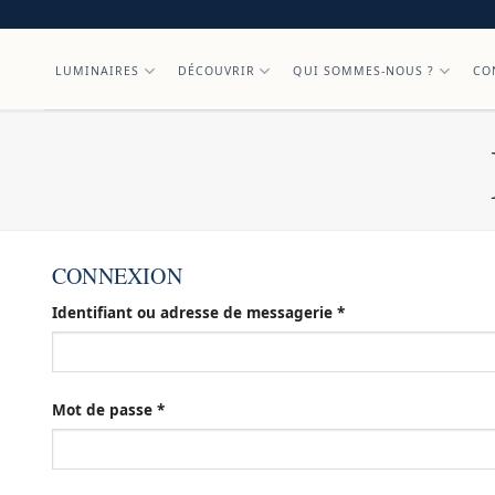
Skip
to
content
LUMINAIRES
DÉCOUVRIR
QUI SOMMES-NOUS ?
CO
CONNEXION
Obligatoire
Identifiant ou adresse de messagerie
*
Obligatoire
Mot de passe
*