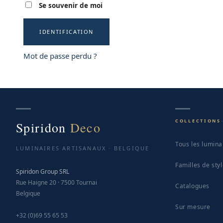
Se souvenir de moi
IDENTIFICATION
Mot de passe perdu ?
COLLECTIONS
Spiridon
Deco
Tous les lumina
LUMINAIRES ARTISANAUX · BELGIQUE
Familles de sty
Spiridon Group SRL
Rue Haigne 20 · 7500 Tournai
Catalogues
Belgique
Sur mesure
+32 (0)69 55 65 53