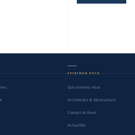
SPIRIDON DECO
ires
Qui sommes-nous
le
Architectes & décorateurs
Contact & devis
Actualités