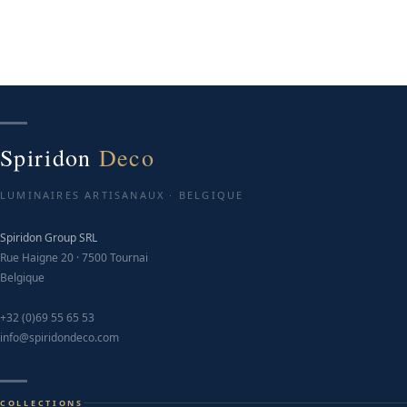
Spiridon
Deco
LUMINAIRES ARTISANAUX · BELGIQUE
Spiridon Group SRL
Rue Haigne 20 · 7500 Tournai
Belgique
+32 (0)69 55 65 53
info@spiridondeco.com
COLLECTIONS