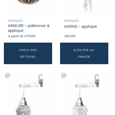
APPLIQUES
APPLIQUES
ARMURE – plafonnier &
AVERSE – applique
applique
À partir de
479,00
€
209,00
€
This
CHOIX DES
AJOUTER AU
product
OPTIONS
PANIER
has
multiple
variants.
The
options
may
be
chosen
on