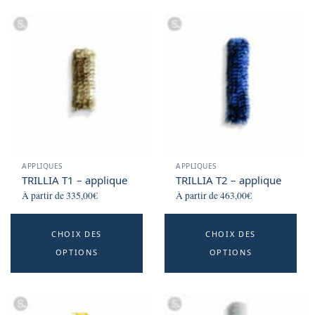
APPLIQUES
APPLIQUES
TRILLIA T1 – applique
TRILLIA T2 – applique
À partir de
335,00
€
À partir de
463,00
€
This
Th
CHOIX DES
CHOIX DES
product
p
OPTIONS
OPTIONS
has
h
multiple
mu
variants.
va
The
T