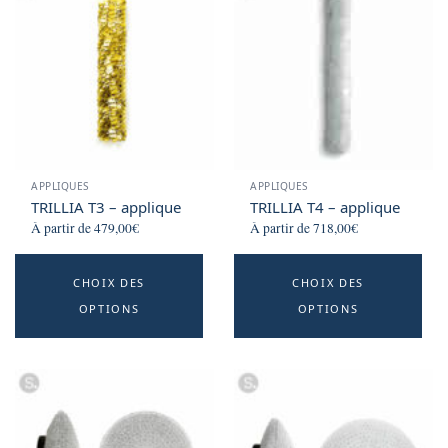
options
o
may
m
be
b
chosen
c
on
o
the
t
product
p
APPLIQUES
APPLIQUES
page
p
TRILLIA T3 – applique
TRILLIA T4 – applique
À partir de
479,00
€
À partir de
718,00
€
This
Th
CHOIX DES
CHOIX DES
product
p
OPTIONS
OPTIONS
has
h
multiple
mu
variants.
va
The
T
options
o
may
m