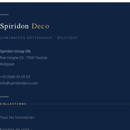
Spiridon
Deco
LUMINAIRES ARTISANAUX · BELGIQUE
Spiridon Group SRL
Rue Haigne 20 · 7500 Tournai
Belgique
+32 (0)69 55 65 53
info@spiridondeco.com
COLLECTIONS
Tous les luminaires
Familles de style