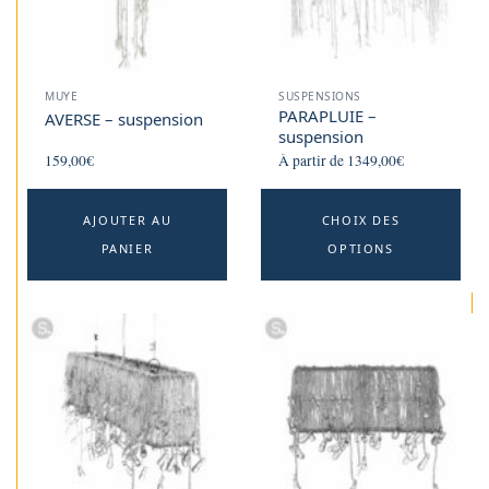
MUYE
SUSPENSIONS
PARAPLUIE –
AVERSE – suspension
suspension
159,00
€
À partir de
1349,00
€
Th
AJOUTER AU
CHOIX DES
p
PANIER
OPTIONS
h
mu
va
T
o
m
b
c
o