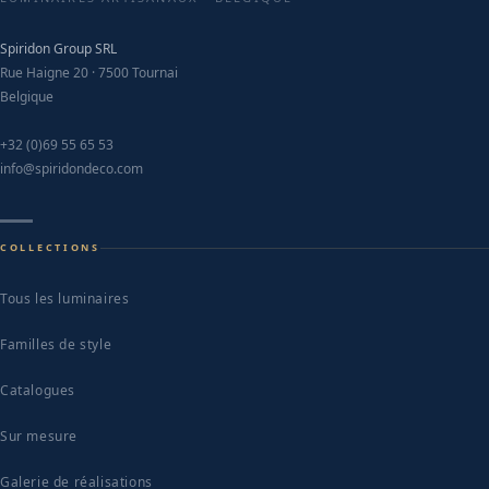
o
Spiridon Group SRL
t
Rue Haigne 20 · 7500 Tournai
p
Belgique
p
+32 (0)69 55 65 53
info@spiridondeco.com
COLLECTIONS
Tous les luminaires
Familles de style
Catalogues
Sur mesure
Galerie de réalisations