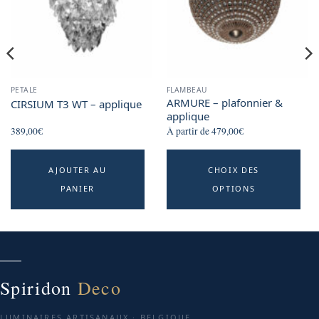
PETALE
FLAMBEAU
ARMURE – plafonnier &
CIRSIUM T3 WT – applique
applique
389,00
€
À partir de
479,00
€
Th
AJOUTER AU
CHOIX DES
p
PANIER
OPTIONS
h
mu
va
T
o
m
Spiridon
Deco
b
c
LUMINAIRES ARTISANAUX · BELGIQUE