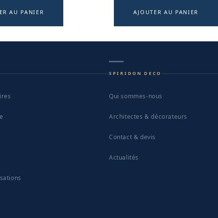
ER AU PANIER
AJOUTER AU PANIER
SPIRIDON DECO
ires
Qui sommes-nous
le
Architectes & décorateurs
Contact & devis
Actualités
isations