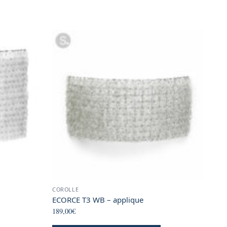
product
product
page
page
COROLLE
ECORCE T3 WB – applique
189,00
€