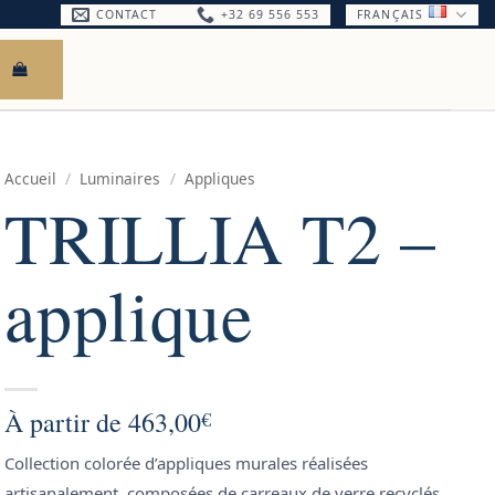
CONTACT
+32 69 556 553
FRANÇAIS
Accueil
/
Luminaires
/
Appliques
TRILLIA T2 –
applique
À partir de
463,00
€
Collection colorée d’appliques murales réalisées
artisanalement, composées de carreaux de verre recyclés