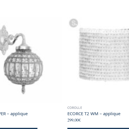
product
product
page
page
page
COROLLE
ER – applique
ECORCE T2 WM – applique
299,00
€