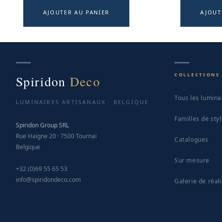
AJOUTER AU PANIER
AJOUT
COLLECTIONS
Spiridon
Deco
Tous les lumina
LUMINAIRES ARTISANAUX · BELGIQUE
Familles de sty
Spiridon Group SRL
Rue Haigne 20 · 7500 Tournai
Catalogues
Belgique
Sur mesure
+32 (0)69 55 65 53
info@spiridondeco.com
Galerie de réal