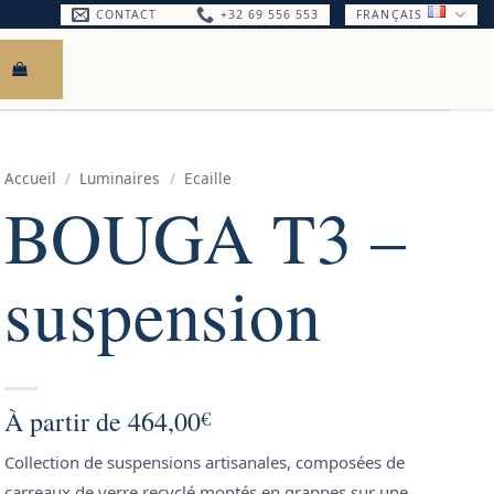
CONTACT
+32 69 556 553
FRANÇAIS
Accueil
/
Luminaires
/
Ecaille
BOUGA T3 –
suspension
À partir de
464,00
€
Collection de suspensions artisanales, composées de
carreaux de verre recyclé montés en grappes sur une