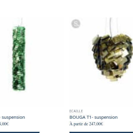
product
product
page
page
page
ECAILLE
– suspension
BOUGA T1- suspension
8,00
€
À partir de
247,00
€