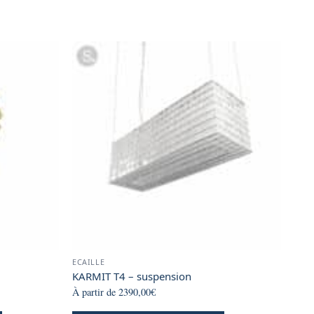
product
page
page
ECAILLE
KARMIT T4 – suspension
À partir de
2390,00
€