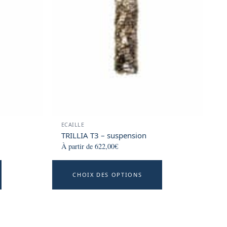
options
options
may
may
be
be
chosen
chosen
on
on
the
the
product
product
page
page
ECAILLE
TRILLIA T3 – suspension
À partir de
622,00
€
This
This
CHOIX DES OPTIONS
product
product
has
has
multiple
multiple
variants.
variants.