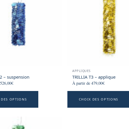
options
may
be
chosen
on
the
product
page
APPLIQUES
2 – suspension
TRILLIA T3 – applique
526,00
€
À partir de
479,00
€
This
 DES OPTIONS
CHOIX DES OPTIONS
product
has
multiple
variants.