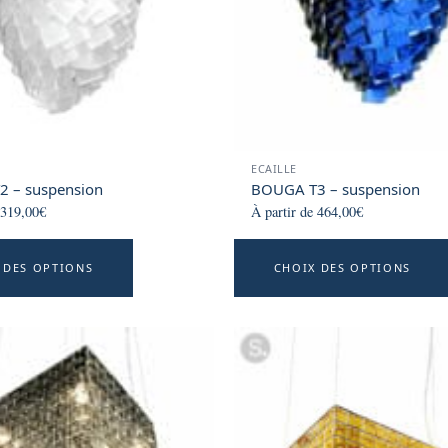
ECAILLE
 – suspension
BOUGA T3 – suspension
319,00
€
À partir de
464,00
€
This
 DES OPTIONS
CHOIX DES OPTIONS
product
has
multiple
variants.
The
options
may