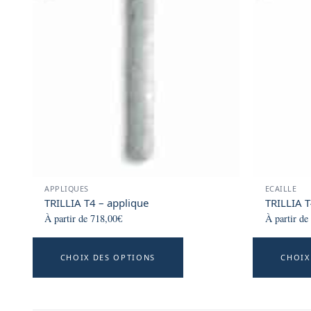
The
options
may
be
chosen
on
the
product
page
APPLIQUES
ECAILLE
TRILLIA T4 – applique
TRILLIA T
À partir de
718,00
€
À partir de
This
CHOIX DES OPTIONS
CHOIX
product
has
multiple