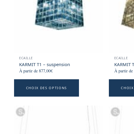
be
chosen
on
the
product
page
ECAILLE
ECAILLE
KARMIT T1 – suspension
KARMIT T
À partir de
877,00
€
À partir de
This
CHOIX DES OPTIONS
CHOIX
product
has
multiple
variants.
The
options