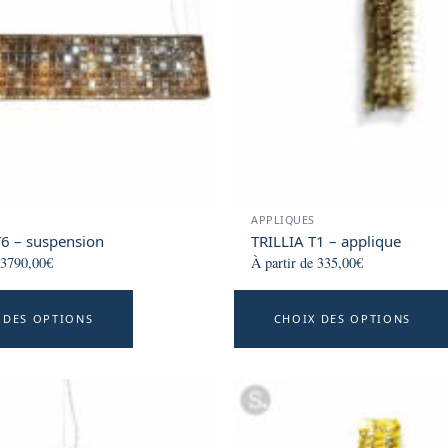
may
be
chosen
on
the
product
page
APPLIQUES
6 – suspension
TRILLIA T1 – applique
3790,00
€
À partir de
335,00
€
This
 DES OPTIONS
CHOIX DES OPTIONS
product
has
multiple
variants.
The