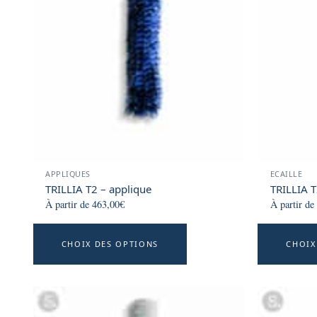
options
may
be
chosen
on
the
product
page
APPLIQUES
ECAILLE
TRILLIA T2 – applique
TRILLIA T
À partir de
463,00
€
À partir de
This
CHOIX DES OPTIONS
CHOIX
product
has
multiple
variants.