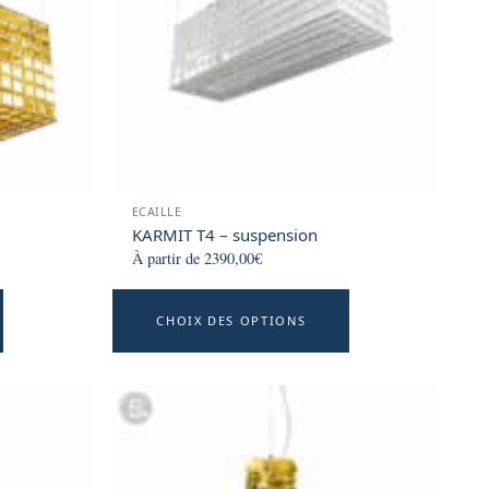
be
chosen
on
the
product
page
ECAILLE
KARMIT T4 – suspension
À partir de
2390,00
€
This
This
CHOIX DES OPTIONS
product
product
has
has
multiple
multiple
variants.
variants.
The
The
options
options