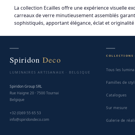
variants.
La collection Ecailles offre une expérience visuelle e
The
carreaux de verre minutieusement assemblés garantis
options
sophistiqués, apportant élégance, éclat et originalité
may
be
chosen
on
the
COLLECTIONS
Spiridon
Deco
product
page
Tous les lumina
LUMINAIRES ARTISANAUX · BELGIQUE
Familles de sty
Spiridon Group SRL
Rue Haigne 20 · 7500 Tournai
Catalogues
Belgique
Sur mesure
+32 (0)69 55 65 53
info@spiridondeco.com
Galerie de réal