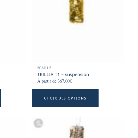
may
may
be
be
chosen
chosen
on
on
the
the
product
product
page
page
ECAILLE
TRILLIA T1 – suspension
À partir de
367,00
€
This
This
CHOIX DES OPTIONS
product
product
has
has
multiple
multiple
variants.
variants.
The
The