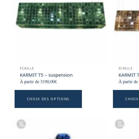
may
be
chosen
on
the
product
page
ECAILLE
ECAILLE
KARMIT T5 – suspension
KARMIT T
À partir de
3190,00
€
À partir de
This
CHOIX DES OPTIONS
CHOIX
product
has
multiple
variants.
The