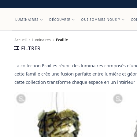
Skip
to
content
LUMINAIRES
DÉCOUVRIR
QUI SOMMES-NOUS ?
CO
Accueil
/
Luminaires
/
Ecaille
FILTRER
La collection
Ecailles
réunit des luminaires composés d’u
cette famille crée une
fusion parfaite entre lumière et géo
cette collection transforme chaque espace en un
intérieur