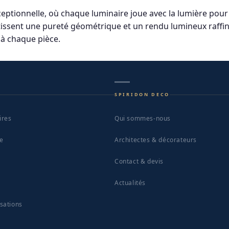
variants.
xceptionnelle, où chaque luminaire joue avec la lumière pour
The
sent une pureté géométrique et un rendu lumineux raffiné. 
options
 à chaque pièce.
may
be
chosen
on
the
SPIRIDON DECO
product
page
ires
Qui sommes-nous
le
Architectes & décorateurs
Contact & devis
Actualités
isations