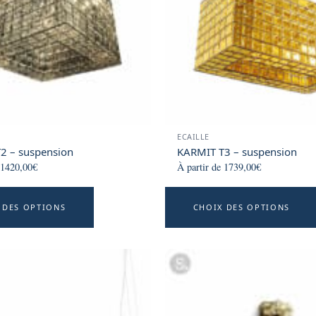
be
chosen
on
the
product
page
ECAILLE
2 – suspension
KARMIT T3 – suspension
1420,00
€
À partir de
1739,00
€
This
 DES OPTIONS
CHOIX DES OPTIONS
product
has
multiple
variants.
The
options