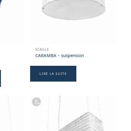
ECAILLE
CARAMBA – suspension
This
LIRE LA SUITE
product
has
multiple
variants.
The
options
may