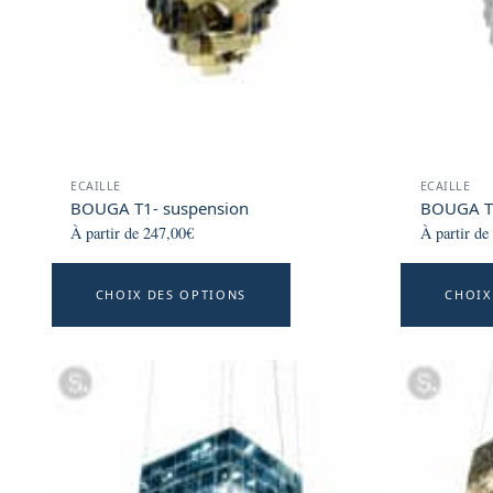
ECAILLE
ECAILLE
BOUGA T1- suspension
BOUGA T2
À partir de
247,00
€
À partir de
This
CHOIX DES OPTIONS
CHOIX
product
has
multiple
variants.
The
options
may