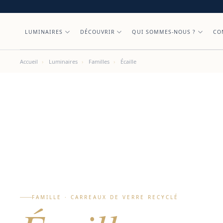
Skip
to
content
LUMINAIRES
DÉCOUVRIR
QUI SOMMES-NOUS ?
CO
Accueil
›
Luminaires
›
Familles
›
Écaille
FAMILLE · CARREAUX DE VERRE RECYCLÉ