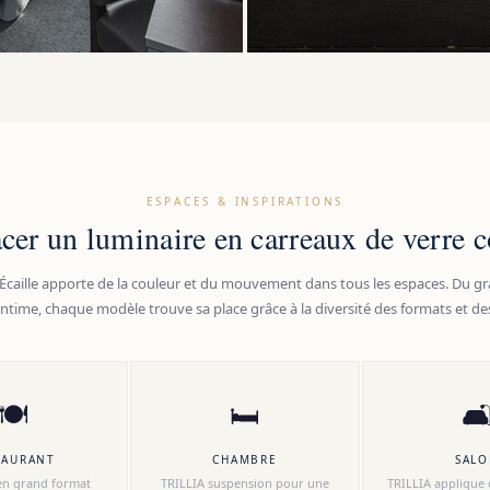
ESPACES & INSPIRATIONS
cer un luminaire en carreaux de verre c
 Écaille apporte de la couleur et du mouvement dans tous les espaces. Du gr
time, chaque modèle trouve sa place grâce à la diversité des formats et des
🍽
🛏

TAURANT
CHAMBRE
SAL
n grand format
TRILLIA suspension pour une
TRILLIA appliqu