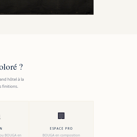
oloré ?
and hôtel à la
 finitions.

🏢
ON
ESPACE PRO
e ou BOUGA en
BOUGA en composition