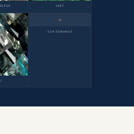
IRROR
VERT
+
SUR DEMANDE
I