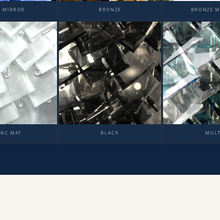
E MIRROR
BRONZE
BRONZE M
ANC MAT
BLACK
MULT