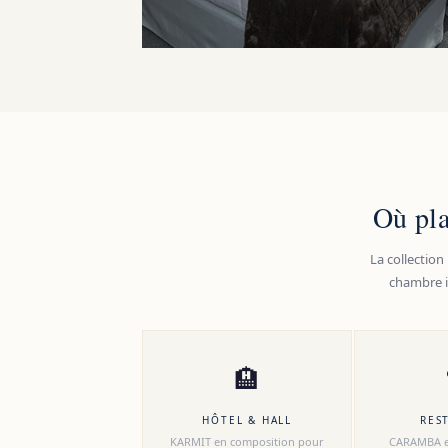
Où pla
La collection
chambre in
🏨
HÔTEL & HALL
RES
KARMIT en composition pour
CARAMBA e