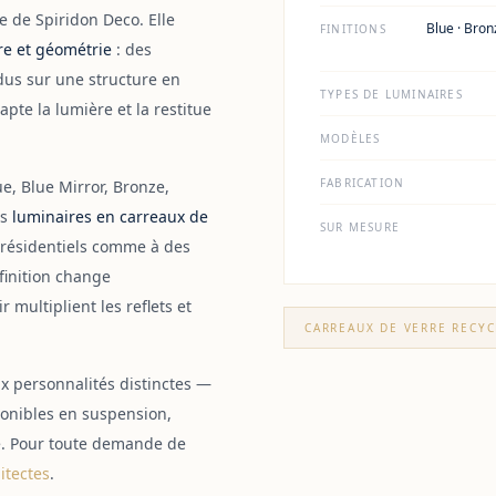
ée de Spiridon Deco. Elle
Blue · Bronz
FINITIONS
re et géométrie
: des
dus sur une structure en
TYPES DE LUMINAIRES
pte la lumière et la restitue
MODÈLES
FABRICATION
e, Blue Mirror, Bronze,
es
luminaires en carreaux de
SUR MESURE
s résidentiels comme à des
finition change
 multiplient les reflets et
CARREAUX DE VERRE RECYC
x personnalités distinctes —
nibles en suspension,
e. Pour toute demande de
itectes
.