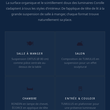
La surface organique et le scintillement doux des luminaires Corolle
s’adaptent à tous les styles d’intérieur. De l’applique de tête de lit à la
grande suspension de salle à manger, chaque format trouve
naturellement sa place.
🍽
🛋
SALLE À MANGER
SALON
Suspension ORTUS (Ø 80 cm)
Composition de TUMULUS en
comme pièce centrale au-
suspension pour un effet
dessus de la table
sculptural
🛏
🚪
CHAMBRE
ENTRÉE & COULOIR
RONDIN en lampe de chevet,
TUMULUS en plafonnier pour
ÉCORCE en applique de tête
une présence lumineuse