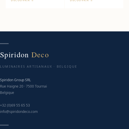
DÉCOUVRIR →
DÉCOUVRIR →
Spiridon
Deco
LUMINAIRES ARTISANAUX · BELGIQUE
Spiridon Group SRL
Rue Haigne 20 · 7500 Tournai
Belgique
+32 (0)69 55 65 53
info@spiridondeco.com