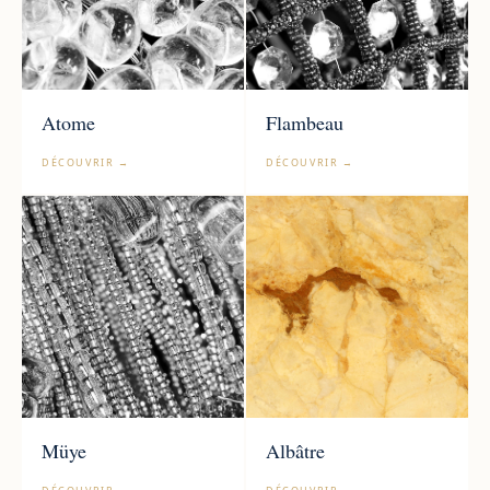
Atome
Flambeau
DÉCOUVRIR →
DÉCOUVRIR →
Müye
Albâtre