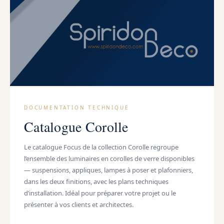
PDF
DOCUMENTATION TECHNIQUE
Catalogue Corolle
Le catalogue Focus de la collection Corolle regroupe
l’ensemble des
luminaires en corolles de verre
disponibles
— suspensions, appliques, lampes à poser et plafonniers,
dans les deux finitions, avec les plans techniques
d’installation. Idéal pour préparer votre projet ou le
présenter à vos clients et architectes.