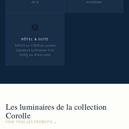
de lit
immédiate
🏨
HÔTEL & SUITE
ORTUS ou STRATUS comme
signature lumineuse d’un
lobby ou d’une suite
Les luminaires de la collection
Corolle
VOIR TOUS LES PRODUITS →