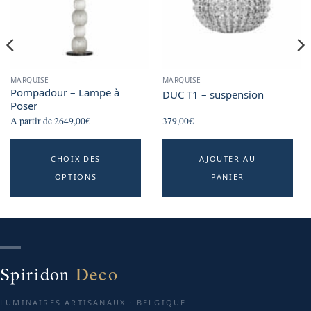
MARQUISE
MARQUISE
Pompadour – Lampe à
DUC T1 – suspension
Poser
À partir de
2649,00
€
379,00
€
This
CHOIX DES
AJOUTER AU
product
OPTIONS
PANIER
has
multiple
variants.
The
options
may
Spiridon
Deco
be
chosen
LUMINAIRES ARTISANAUX · BELGIQUE