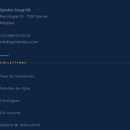
on
Spiridon Group SRL
the
Rue Haigne 20 · 7500 Tournai
product
Belgique
page
+32 (0)69 55 65 53
info@spiridondeco.com
COLLECTIONS
Tous les luminaires
Familles de style
Catalogues
Sur mesure
Galerie de réalisations