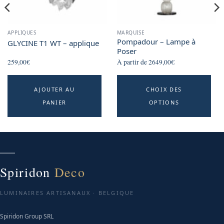
APPLIQUES
MARQUISE
Pompadour – Lampe à
GLYCINE T1 WT – applique
Poser
259,00
€
À partir de
2649,00
€
Th
AJOUTER AU
CHOIX DES
p
PANIER
OPTIONS
h
mu
va
T
o
m
Spiridon
Deco
b
c
LUMINAIRES ARTISANAUX · BELGIQUE
o
Spiridon Group SRL
t