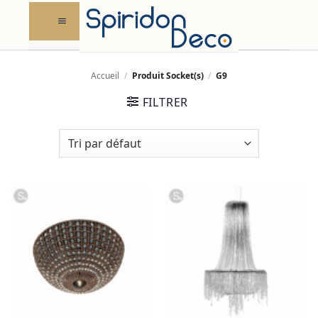
Skip
to
content
Accueil
/
Produit Socket(s)
/
G9
FILTRER