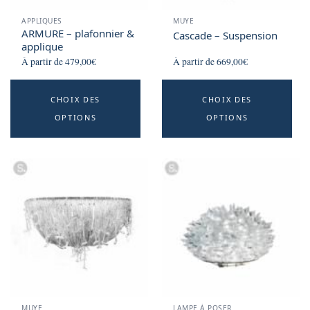
APPLIQUES
MUYE
ARMURE – plafonnier &
Cascade – Suspension
applique
À partir de
479,00
€
À partir de
669,00
€
This
Th
CHOIX DES
CHOIX DES
product
p
OPTIONS
OPTIONS
has
h
multiple
mu
variants.
va
The
T
options
o
may
m
be
b
chosen
c
on
o
the
t
product
p
MUYE
LAMPE À POSER