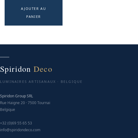
AJOUTER AU
PANIER
Spiridon
Deco
LUMINAIRES ARTISANAUX · BELGIQUE
Spiridon Group SRL
Rue Haigne 20 · 7500 Tournai
Belgique
+32 (0)69 55 65 53
info@spiridondeco.com