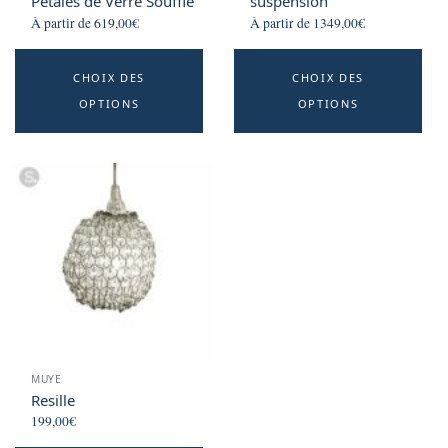
Pétales de Verre Soufflé
suspension
À partir de
619,00
€
À partir de
1349,00
€
This
Th
CHOIX DES
CHOIX DES
product
p
OPTIONS
OPTIONS
has
h
multiple
mu
variants.
va
The
T
options
o
may
m
be
b
chosen
c
on
o
the
t
product
p
MUYE
page
p
Resille
199,00
€