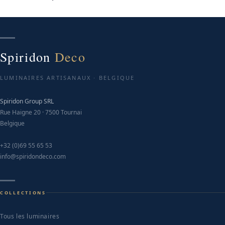
Spiridon
Deco
LUMINAIRES ARTISANAUX · BELGIQUE
Spiridon Group SRL
Rue Haigne 20 · 7500 Tournai
Belgique
+32 (0)69 55 65 53
info@spiridondeco.com
COLLECTIONS
Tous les luminaires