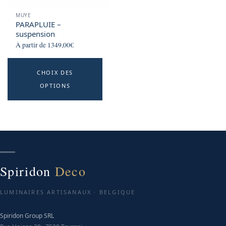
MUYE
PARAPLUIE –
suspension
À partir de
1349,00
€
This
CHOIX DES
product
OPTIONS
has
multiple
variants.
The
options
may
be
Spiridon
Deco
chosen
on
LUMINAIRES ARTISANAUX · BELGIQUE
the
product
Spiridon Group SRL