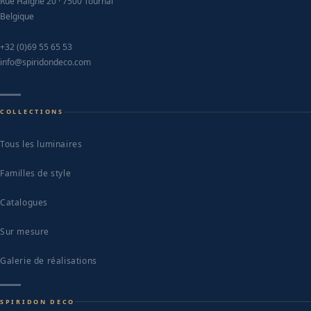
page
Rue Haigne 20 · 7500 Tournai
Belgique
+32 (0)69 55 65 53
info@spiridondeco.com
COLLECTIONS
Tous les luminaires
Familles de style
Catalogues
Sur mesure
Galerie de réalisations
SPIRIDON DECO