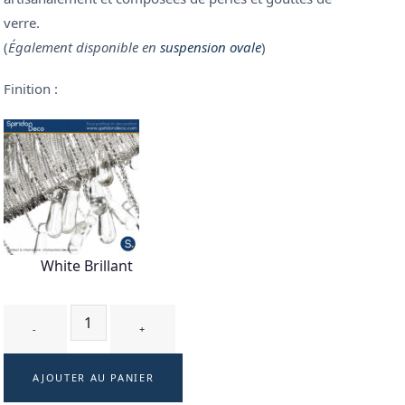
verre.
(
Également disponible en
suspension ovale
)
Finition :
White Brillant
quantité de FONTAINE - suspension
AJOUTER AU PANIER