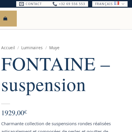
CONTACT
+32 69 556 553
FRANÇAIS
Accueil
/
Luminaires
/
Muye
FONTAINE –
suspension
1929,00
€
Charmante collection de suspensions rondes réalisées
artisanalement et composées de perles et gouttes de