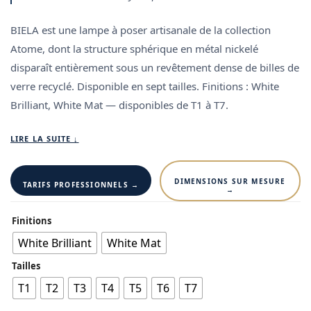
BIELA est une lampe à poser artisanale de la collection
Atome, dont la structure sphérique en métal nickelé
disparaît entièrement sous un revêtement dense de billes de
verre recyclé. Disponible en sept tailles.
Finitions : White
Brilliant, White Mat — disponibles de T1 à T7.
LIRE LA SUITE ↓
DIMENSIONS SUR MESURE
TARIFS PROFESSIONNELS →
→
Finitions
White Brilliant
White Mat
Tailles
T1
T2
T3
T4
T5
T6
T7