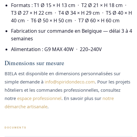
Formats : T1 Ø 15 × H 13 cm · T2 Ø 21 × H 18 cm ·
T3 Ø 27 × H 22 cm · T4 Ø 34 × H 29 cm · T5 Ø 40 × H
40 cm · T6 Ø 50 × H 50 cm · T7 Ø 60 × H 60 cm
Fabrication sur commande en Belgique — délai 3 à 4
semaines
Alimentation : G9 MAX 40W · 220–240V
Dimensions sur mesure
BIELA est disponible en dimensions personnalisées sur
simple demande à
info@spiridondeco.com
. Pour les projets
hôteliers et les commandes professionnelles, consultez
notre
espace professionnel
. En savoir plus sur
notre
démarche artisanale
.
DOCUMENTS