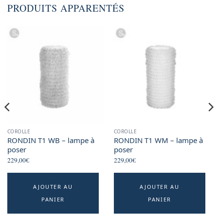
PRODUITS APPARENTÉS
COROLLE
COROLLE
RONDIN T1 WB – lampe à
RONDIN T1 WM – lampe à
poser
poser
229,00
€
229,00
€
This
AJOUTER AU
AJOUTER AU
product
PANIER
PANIER
has
multiple